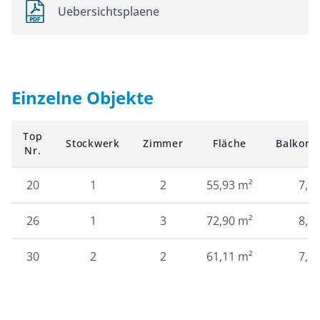
Uebersichtsplaene
Einzelne Objekte
Top
Stockwerk
Zimmer
Fläche
Balkon/
Nr.
20
1
2
55,93 m²
7,9
26
1
3
72,90 m²
8,7
30
2
2
61,11 m²
7,5