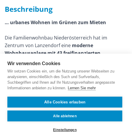
Beschreibung
… urbanes Wohnen im Grünen zum Mieten
Die Familienwohnbau Niederösterreich hat im
Zentrum von Lanzendorf eine
moderne
Wohnhausanlage mit 43 freifinanzierten
Mietwohnungen mit Kaufoption, hauseigener
Wir verwenden Cookies
Tiefgarage, 4 Gewerbeeinheiten sowie einem
Wir setzen Cookies ein, um die Nutzung unserer Webseiten zu
Lagerraum errichtet.
analysieren, einschließlich des Such und Surfverlaufs,
Suchbegriffen und Ihnen auf Ihr Nutzungsverhalten angepasste
Informationen anbieten zu können.
Lernen Sie mehr
Die Wohnungen umfassen
2 bis 4 Zimmer
mit Größen
zwischen
54 m²
und
99 m²
und überzeugen durch
Alle Cookies erlauben
durchdachte, praktikable Grundrisse für
unterschiedlichste Wohnbedürfnisse. Jede Wohnung
Alle ablehnen
verfügt über
attraktive Freiflächen
wie Loggia,
Balkon, Terrasse oder Eigengarten sowie über ein
Einstellungen